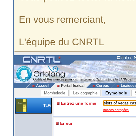
En vous remerciant,
L'équipe du CNRTL
Accueil
Portail lexical
Corpus
Lexique
Morphologie
Lexicographie
Etymologie
Entrez une forme
TLFi
notices corrigées
Erreur