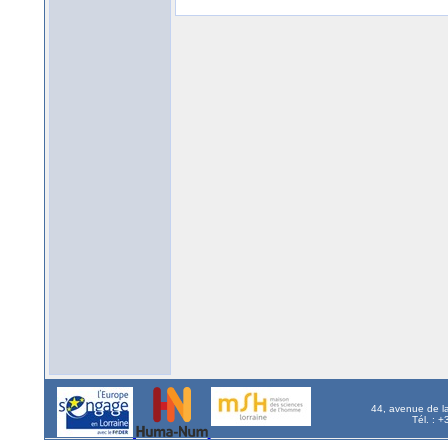
44, avenue de l
Tél. : 