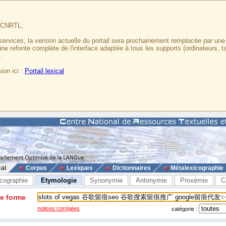
u CNRTL,
services, la version actuelle du portail sera prochainement remplacée par un
 une refonte complète de l'interface adaptée à tous les supports (ordinateurs, t
.
ion ici :
Portail lexical
cal
Corpus
Lexiques
Dictionnaires
Métalexicographie
cographie
Etymologie
Synonymie
Antonymie
Proxémie
C
ne forme
notices corrigées
catégorie :