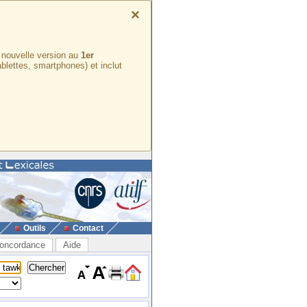
×
e nouvelle version au
1er
ablettes, smartphones) et inclut
Outils
Contact
oncordance
Aide