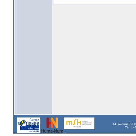
44, avenue de l
Tél. : 