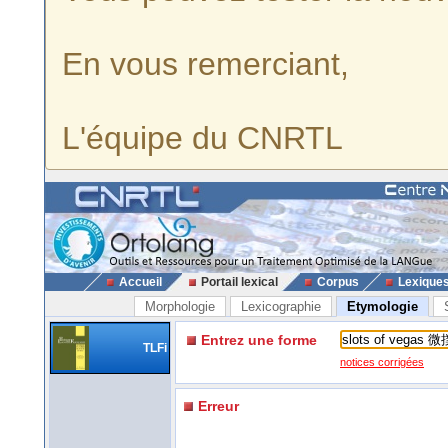
En vous remerciant,
L'équipe du CNRTL
Accueil
Portail lexical
Corpus
Lexique
Morphologie
Lexicographie
Etymologie
Entrez une forme
TLFi
notices corrigées
Erreur