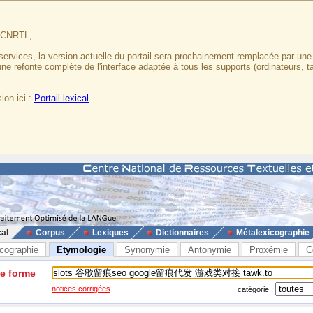
u CNRTL,
services, la version actuelle du portail sera prochainement remplacée par un
 une refonte complète de l'interface adaptée à tous les supports (ordinateurs, t
.
ion ici :
Portail lexical
cal
Corpus
Lexiques
Dictionnaires
Métalexicographie
cographie
Etymologie
Synonymie
Antonymie
Proxémie
C
ne forme
notices corrigées
catégorie :