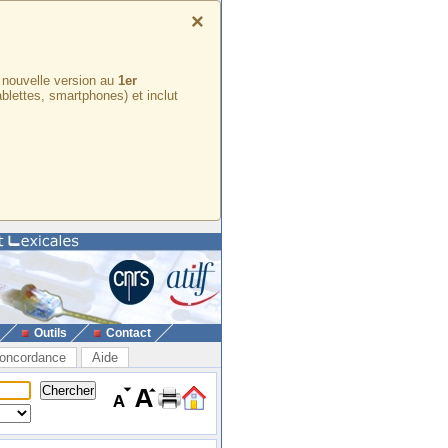
×
e nouvelle version au
1er
ablettes, smartphones) et inclut
Outils
Contact
oncordance
Aide