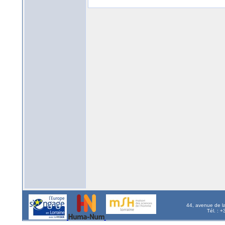
44, avenue de l
Tél. : 