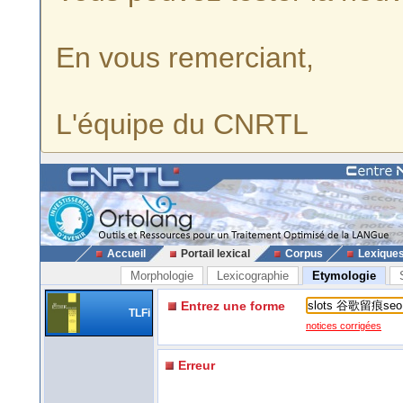
En vous remerciant,
L'équipe du CNRTL
Accueil
Portail lexical
Corpus
Lexique
Morphologie
Lexicographie
Etymologie
Entrez une forme
TLFi
notices corrigées
Erreur