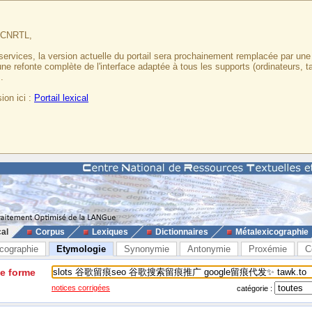
u CNRTL,
services, la version actuelle du portail sera prochainement remplacée par un
 une refonte complète de l'interface adaptée à tous les supports (ordinateurs, t
.
ion ici :
Portail lexical
cal
Corpus
Lexiques
Dictionnaires
Métalexicographie
cographie
Etymologie
Synonymie
Antonymie
Proxémie
C
ne forme
notices corrigées
catégorie :