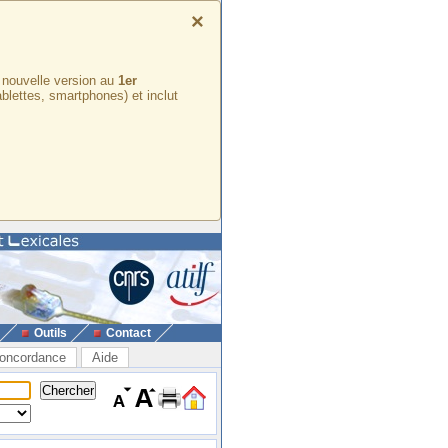
×
e nouvelle version au
1er
ablettes, smartphones) et inclut
Outils
Contact
oncordance
Aide