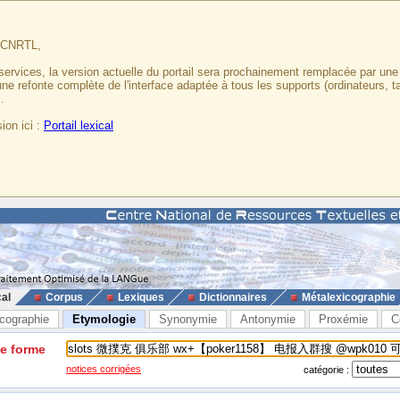
u CNRTL,
services, la version actuelle du portail sera prochainement remplacée par un
 une refonte complète de l'interface adaptée à tous les supports (ordinateurs, t
.
ion ici :
Portail lexical
cal
Corpus
Lexiques
Dictionnaires
Métalexicographie
cographie
Etymologie
Synonymie
Antonymie
Proxémie
C
ne forme
notices corrigées
catégorie :