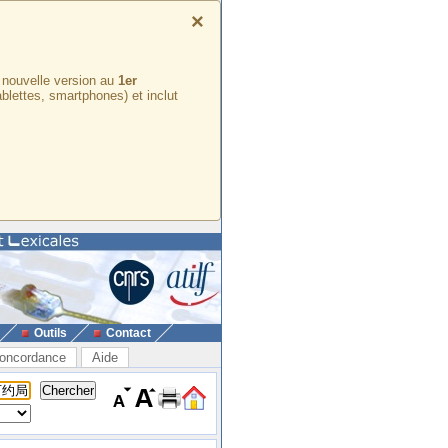
×
e nouvelle version au
1er
ablettes, smartphones) et inclut
Outils
Contact
oncordance
Aide