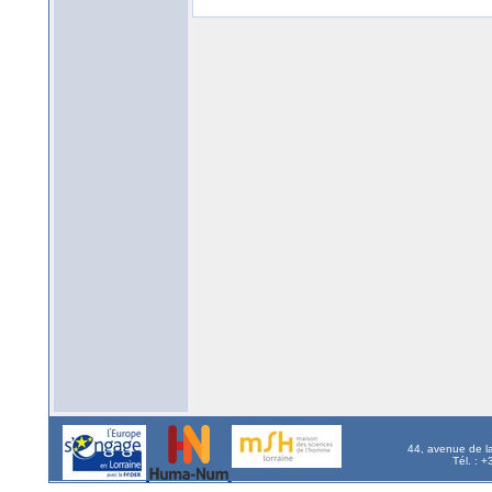
44, avenue de l
Tél. : 