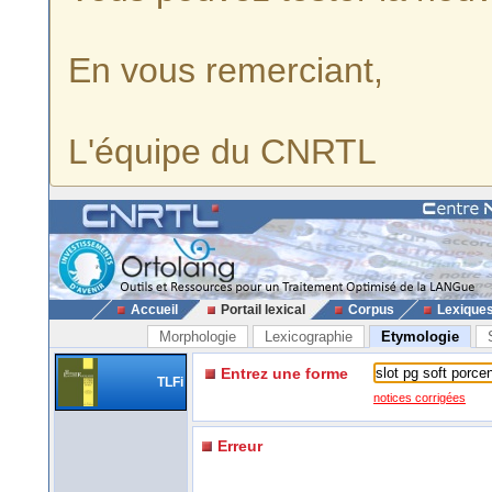
En vous remerciant,
L'équipe du CNRTL
Accueil
Portail lexical
Corpus
Lexique
Morphologie
Lexicographie
Etymologie
Entrez une forme
TLFi
notices corrigées
Erreur