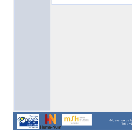
44, avenue de l
Tél. : 