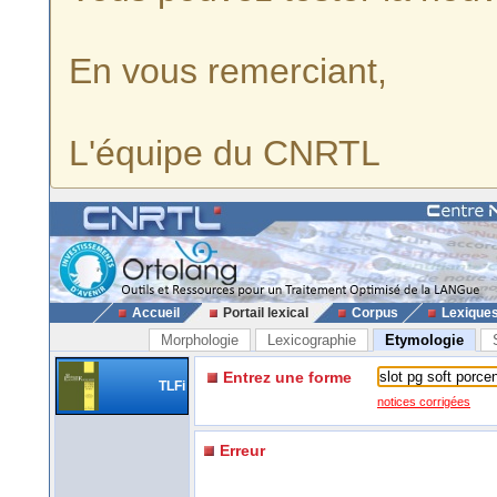
En vous remerciant,
L'équipe du CNRTL
Accueil
Portail lexical
Corpus
Lexique
Morphologie
Lexicographie
Etymologie
Entrez une forme
TLFi
notices corrigées
Erreur