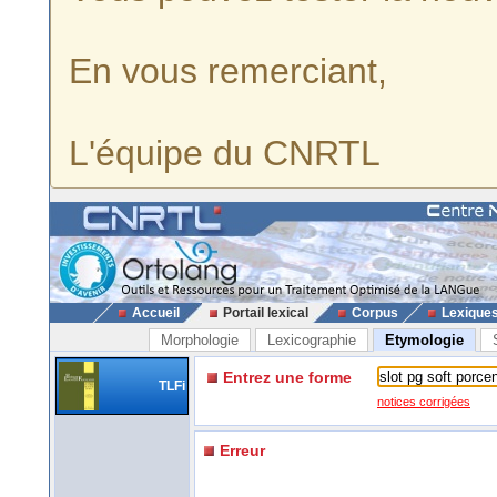
En vous remerciant,
L'équipe du CNRTL
Accueil
Portail lexical
Corpus
Lexique
Morphologie
Lexicographie
Etymologie
Entrez une forme
TLFi
notices corrigées
Erreur