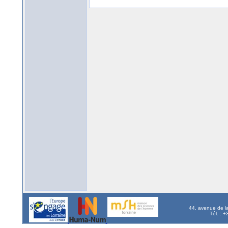
44, avenue de l
Tél. : 