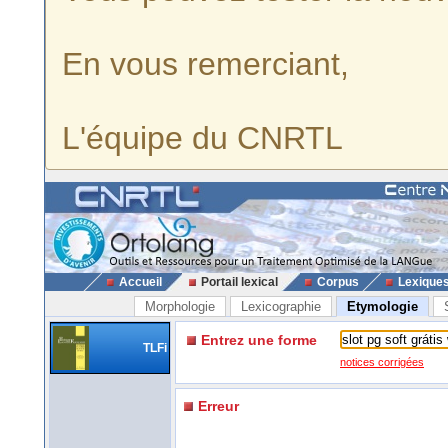
En vous remerciant,
L'équipe du CNRTL
Accueil
Portail lexical
Corpus
Lexique
Morphologie
Lexicographie
Etymologie
Entrez une forme
TLFi
notices corrigées
Erreur