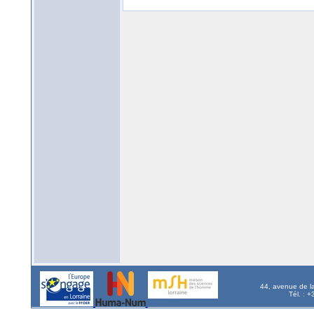
44, avenue de l
Tél. : 