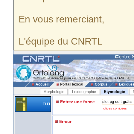
En vous remerciant,
L'équipe du CNRTL
Accueil
Portail lexical
Corpus
Lexique
Morphologie
Lexicographie
Etymologie
Entrez une forme
TLFi
notices corrigées
Erreur