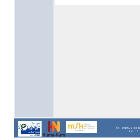
44, avenue de l
Tél. : 