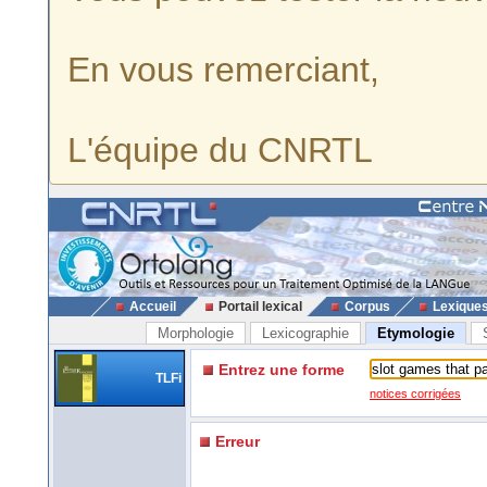
En vous remerciant,
L'équipe du CNRTL
Accueil
Portail lexical
Corpus
Lexique
Morphologie
Lexicographie
Etymologie
Entrez une forme
TLFi
notices corrigées
Erreur