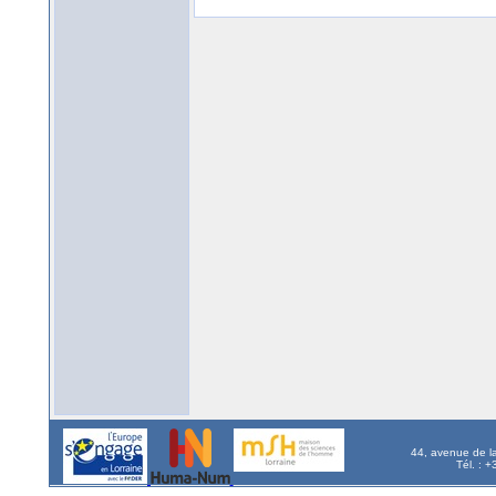
44, avenue de l
Tél. : 