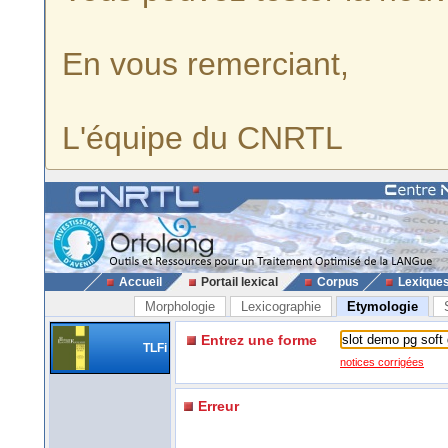
En vous remerciant,
L'équipe du CNRTL
Accueil
Portail lexical
Corpus
Lexique
Morphologie
Lexicographie
Etymologie
Entrez une forme
TLFi
notices corrigées
Erreur