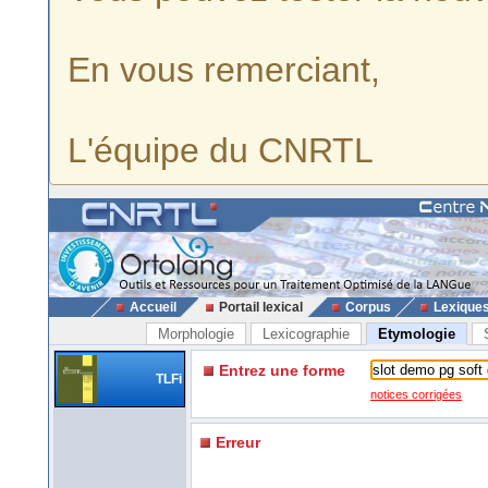
En vous remerciant,
L'équipe du CNRTL
Accueil
Portail lexical
Corpus
Lexique
Morphologie
Lexicographie
Etymologie
Entrez une forme
TLFi
notices corrigées
Erreur