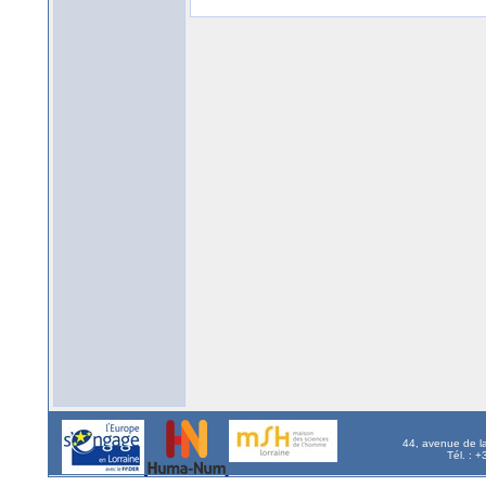
44, avenue de l
Tél. : 