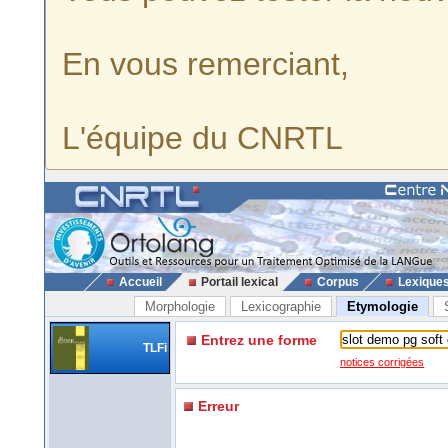
En vous remerciant,
L'équipe du CNRTL
Accueil
Portail lexical
Corpus
Lexique
Morphologie
Lexicographie
Etymologie
Entrez une forme
TLFi
notices corrigées
Erreur