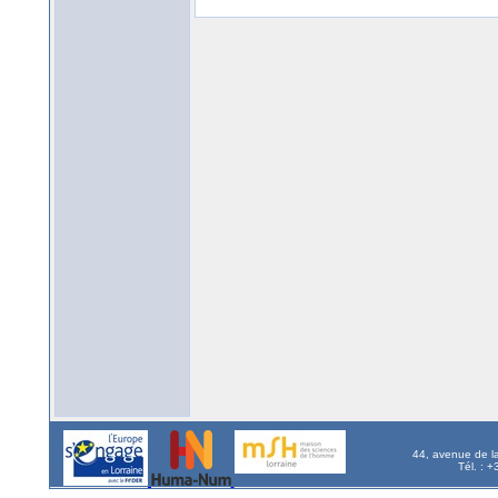
44, avenue de l
Tél. : 