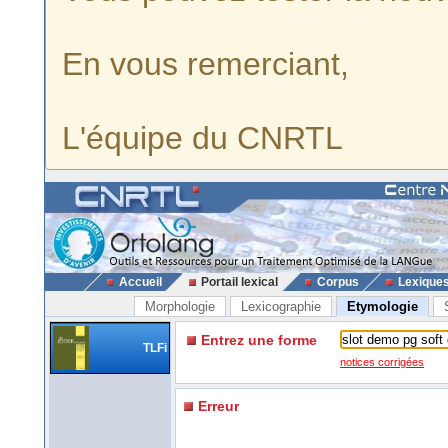
En vous remerciant,
L'équipe du CNRTL
Accueil
Portail lexical
Corpus
Lexique
Morphologie
Lexicographie
Etymologie
Entrez une forme
TLFi
notices corrigées
Erreur