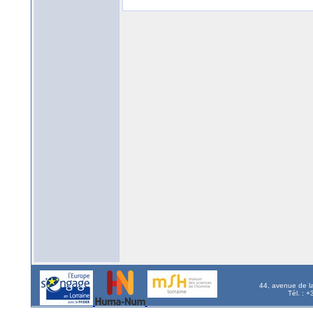
44, avenue de l
Tél. : 