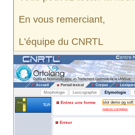
En vous remerciant,
L'équipe du CNRTL
Accueil
Portail lexical
Corpus
Lexique
Morphologie
Lexicographie
Etymologie
Entrez une forme
TLFi
notices corrigées
Erreur