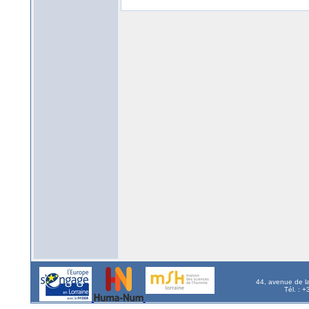
44, avenue de l
Tél. : 