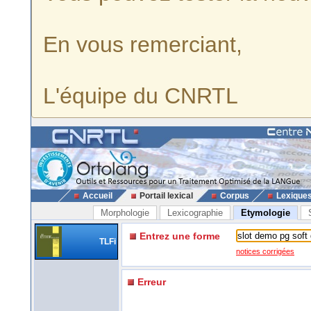
En vous remerciant,
L'équipe du CNRTL
Accueil
Portail lexical
Corpus
Lexique
Morphologie
Lexicographie
Etymologie
Entrez une forme
TLFi
notices corrigées
Erreur