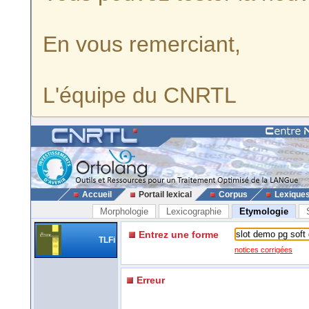
En vous remerciant,
L'équipe du CNRTL
Accueil
Portail lexical
Corpus
Lexique
Morphologie
Lexicographie
Etymologie
Entrez une forme
TLFi
notices corrigées
Erreur