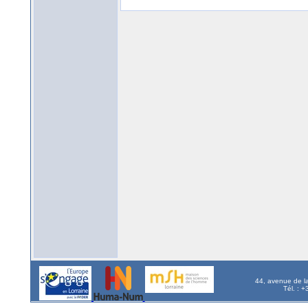
44, avenue de l
Tél. : 