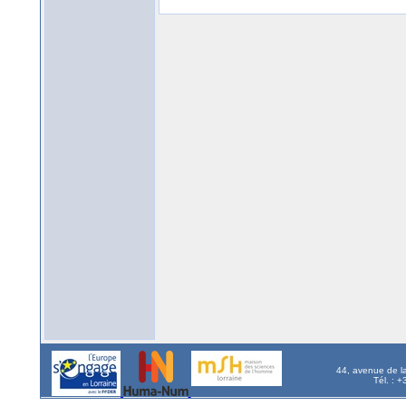
44, avenue de l
Tél. : 