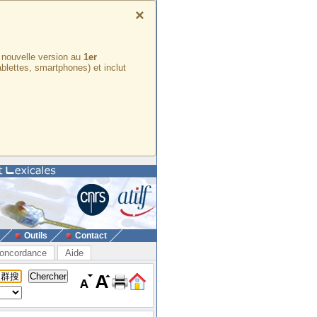
×
e nouvelle version au
1er
ablettes, smartphones) et inclut
Outils
Contact
oncordance
Aide