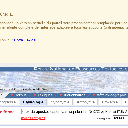
u CNRTL,
services, la version actuelle du portail sera prochainement remplacée par un
 une refonte complète de l'interface adaptée à tous les supports (ordinateurs, t
.
ion ici :
Portail lexical
cal
Corpus
Lexiques
Dictionnaires
Métalexicographie
cographie
Etymologie
Synonymie
Antonymie
Proxémie
C
ne forme
notices corrigées
catégorie :