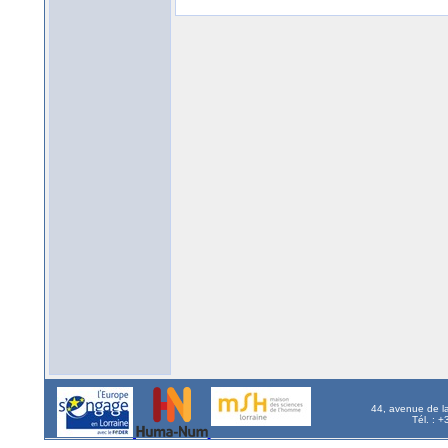
44, avenue de l
Tél. : 