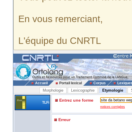
En vous remerciant,
L'équipe du CNRTL
Accueil
Portail lexical
Corpus
Lexique
Morphologie
Lexicographie
Etymologie
Entrez une forme
TLFi
notices corrigées
Erreur