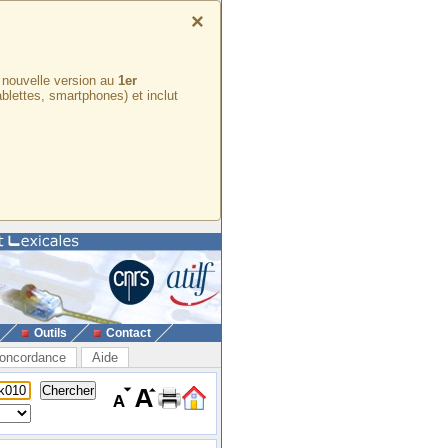
×
e nouvelle version au
1er
ablettes, smartphones) et inclut
Outils
Contact
oncordance
Aide