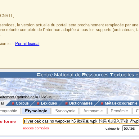
u CNRTL,
services, la version actuelle du portail sera prochainement remplacée par un
 une refonte complète de l'interface adaptée à tous les supports (ordinateurs, t
.
ion ici :
Portail lexical
cal
Corpus
Lexiques
Dictionnaires
Métalexicographie
cographie
Etymologie
Synonymie
Antonymie
Proxémie
C
ne forme
notices corrigées
catégorie :