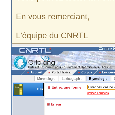
En vous remerciant,
L'équipe du CNRTL
Accueil
Portail lexical
Corpus
Lexique
Morphologie
Lexicographie
Etymologie
Entrez une forme
TLFi
notices corrigées
Erreur