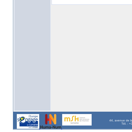
44, avenue de l
Tél. : 