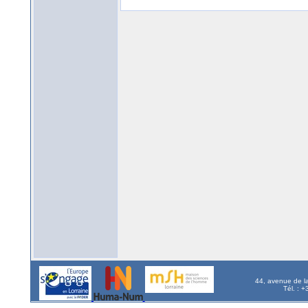
44, avenue de l
Tél. : 