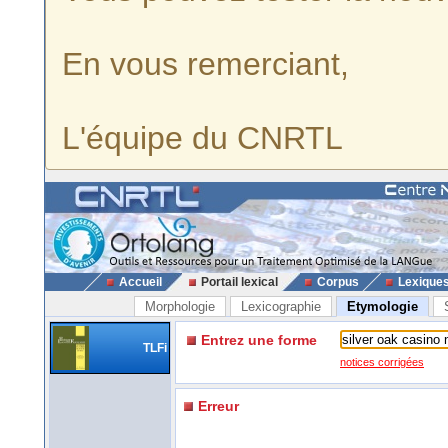
En vous remerciant,
L'équipe du CNRTL
Accueil
Portail lexical
Corpus
Lexique
Morphologie
Lexicographie
Etymologie
Entrez une forme
TLFi
notices corrigées
Erreur