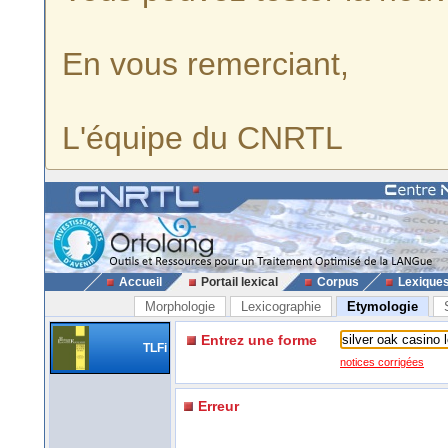
En vous remerciant,
L'équipe du CNRTL
Accueil
Portail lexical
Corpus
Lexique
Morphologie
Lexicographie
Etymologie
Entrez une forme
TLFi
notices corrigées
Erreur