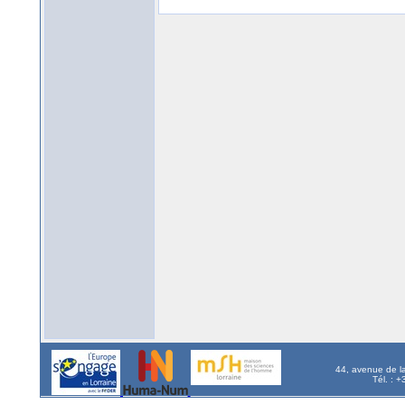
44, avenue de l
Tél. : 