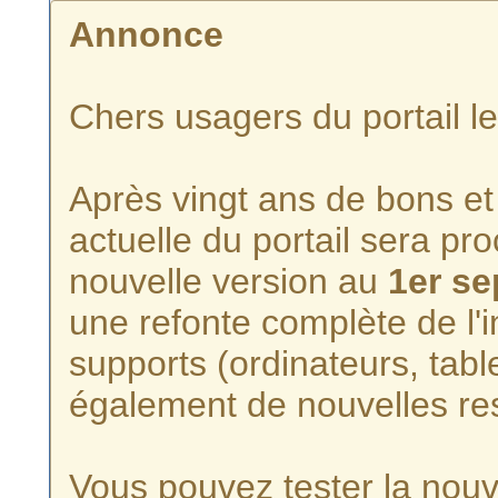
Annonce
Chers usagers du portail l
Après vingt ans de bons et 
actuelle du portail sera p
nouvelle version au
1er s
une refonte complète de l'i
supports (ordinateurs, tabl
également de nouvelles re
Vous pouvez tester la nouve