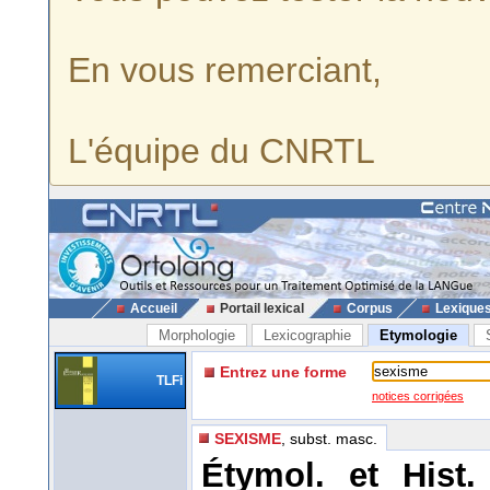
En vous remerciant,
L'équipe du CNRTL
Accueil
Portail lexical
Corpus
Lexique
Morphologie
Lexicographie
Etymologie
Entrez une forme
TLFi
notices corrigées
SEXISME
, subst. masc.
Étymol. et Hist.