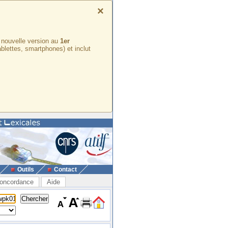
×
e nouvelle version au
1er
ablettes, smartphones) et inclut
Outils
Contact
oncordance
Aide