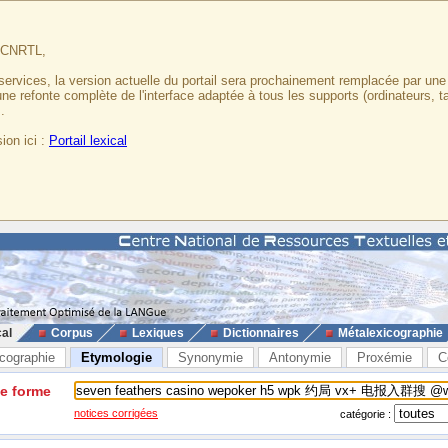
u CNRTL,
services, la version actuelle du portail sera prochainement remplacée par un
 une refonte complète de l'interface adaptée à tous les supports (ordinateurs, t
.
ion ici :
Portail lexical
cal
Corpus
Lexiques
Dictionnaires
Métalexicographie
cographie
Etymologie
Synonymie
Antonymie
Proxémie
C
ne forme
notices corrigées
catégorie :