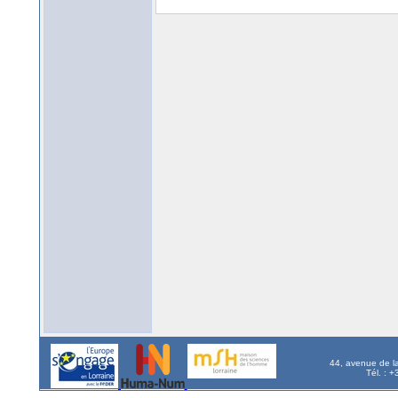
44, avenue de l
Tél. : 