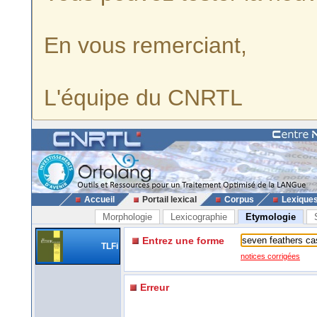
En vous remerciant,
L'équipe du CNRTL
Accueil
Portail lexical
Corpus
Lexique
Morphologie
Lexicographie
Etymologie
Entrez une forme
TLFi
notices corrigées
Erreur