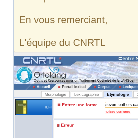
En vous remerciant,
L'équipe du CNRTL
Accueil
Portail lexical
Corpus
Lexique
Morphologie
Lexicographie
Etymologie
Entrez une forme
TLFi
notices corrigées
Erreur