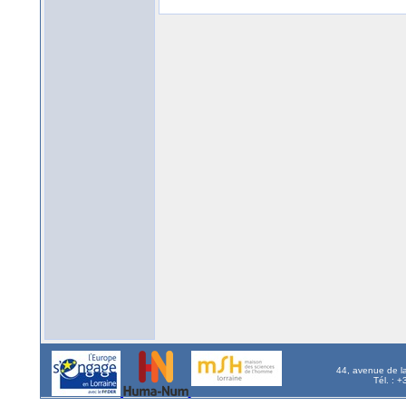
44, avenue de l
Tél. : 