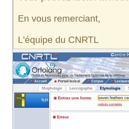
En vous remerciant,
L'équipe du CNRTL
Accueil
Portail lexical
Corpus
Lexique
Morphologie
Lexicographie
Etymologie
Entrez une forme
TLFi
notices corrigées
Erreur