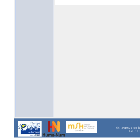
44, avenue de l
Tél. : 