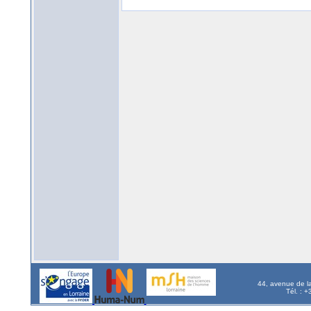
44, avenue de l
Tél. : 