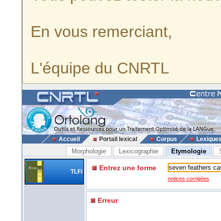
En vous remerciant,
L'équipe du CNRTL
Accueil
Portail lexical
Corpus
Lexique
Morphologie
Lexicographie
Etymologie
Entrez une forme
TLFi
notices corrigées
Erreur