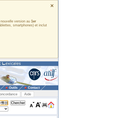
×
e nouvelle version au
1er
ablettes, smartphones) et inclut
Outils
Contact
oncordance
Aide