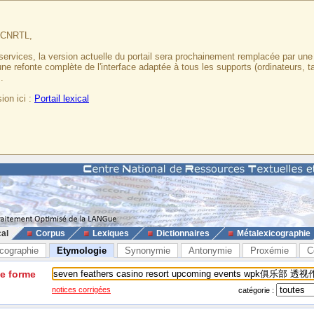
u CNRTL,
services, la version actuelle du portail sera prochainement remplacée par un
 une refonte complète de l'interface adaptée à tous les supports (ordinateurs, t
.
ion ici :
Portail lexical
cal
Corpus
Lexiques
Dictionnaires
Métalexicographie
cographie
Etymologie
Synonymie
Antonymie
Proxémie
C
ne forme
notices corrigées
catégorie :