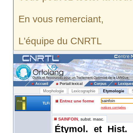
En vous remerciant,
L'équipe du CNRTL
Accueil
Portail lexical
Corpus
Lexique
Morphologie
Lexicographie
Etymologie
Entrez une forme
TLFi
notices corrigées
SAINFOIN
, subst. masc.
Étymol. et Hist.