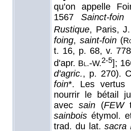
qu'on appelle F
1567
Sainct-foin
Rustique
, Paris, J
foing
,
saint-foin
(
R
t. 16, p. 68, v. 77
2-5
d'apr.
-
]; 1
Bl.
W.
d'agric.
, p. 270).
foin
*. Les vertus
nourrir le bétail 
avec
sain
(
FEW
t
sainbois
étymol. e
trad. du lat.
sacra 