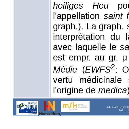
heiliges Heu
pour
l'appellation
saint 
graph.). La graph.
interprétation du 
avec laquelle le
sa
est empr. au gr. μ 
2
Médie
(
EWFS
; 
vertu médicinal
l'origine de
medica
44, avenue de l
Tél. : 