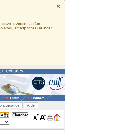
×
e nouvelle version au
1er
ablettes, smartphones) et inclut
Outils
Contact
oncordance
Aide