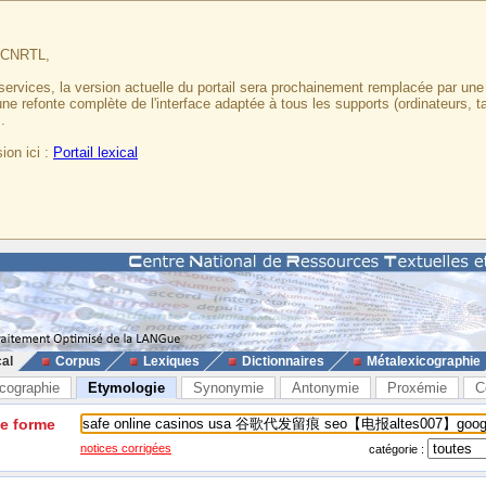
u CNRTL,
services, la version actuelle du portail sera prochainement remplacée par un
 une refonte complète de l'interface adaptée à tous les supports (ordinateurs, t
.
ion ici :
Portail lexical
cal
Corpus
Lexiques
Dictionnaires
Métalexicographie
cographie
Etymologie
Synonymie
Antonymie
Proxémie
C
ne forme
notices corrigées
catégorie :