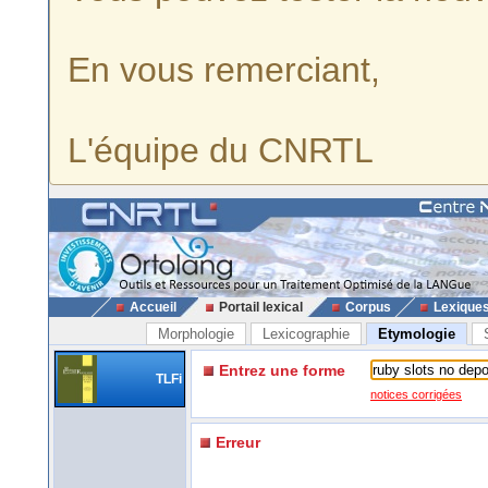
En vous remerciant,
L'équipe du CNRTL
Accueil
Portail lexical
Corpus
Lexique
Morphologie
Lexicographie
Etymologie
Entrez une forme
TLFi
notices corrigées
Erreur