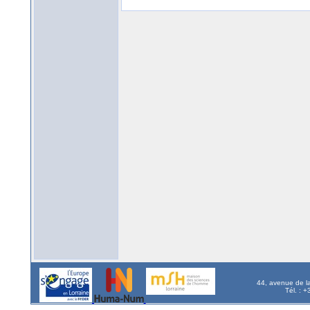
44, avenue de l
Tél. : 