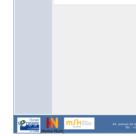
44, avenue de l
Tél. : 