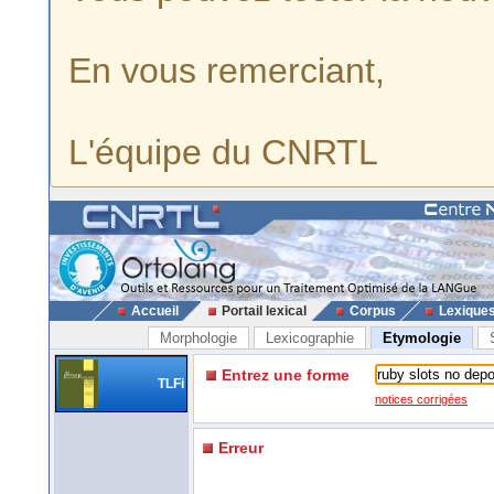
En vous remerciant,
L'équipe du CNRTL
Accueil
Portail lexical
Corpus
Lexique
Morphologie
Lexicographie
Etymologie
Entrez une forme
TLFi
notices corrigées
Erreur