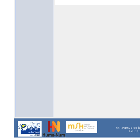
44, avenue de l
Tél. : 