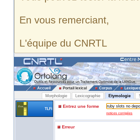
En vous remerciant,
L'équipe du CNRTL
Accueil
Portail lexical
Corpus
Lexique
Morphologie
Lexicographie
Etymologie
Entrez une forme
TLFi
notices corrigées
Erreur