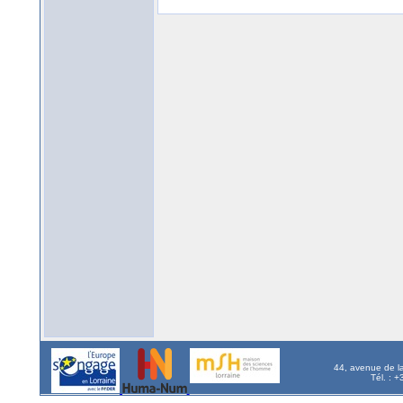
44, avenue de l
Tél. : 