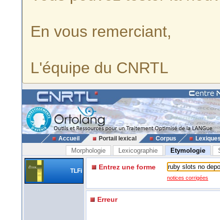
En vous remerciant,
L'équipe du CNRTL
Accueil
Portail lexical
Corpus
Lexique
Morphologie
Lexicographie
Etymologie
Entrez une forme
TLFi
notices corrigées
Erreur