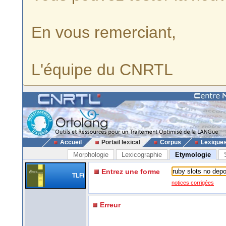
En vous remerciant,
L'équipe du CNRTL
Accueil
Portail lexical
Corpus
Lexique
Morphologie
Lexicographie
Etymologie
Entrez une forme
TLFi
notices corrigées
Erreur