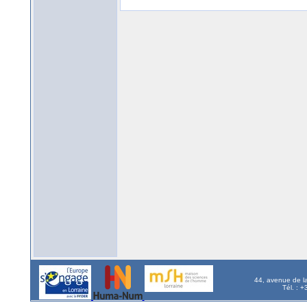
44, avenue de l
Tél. : 