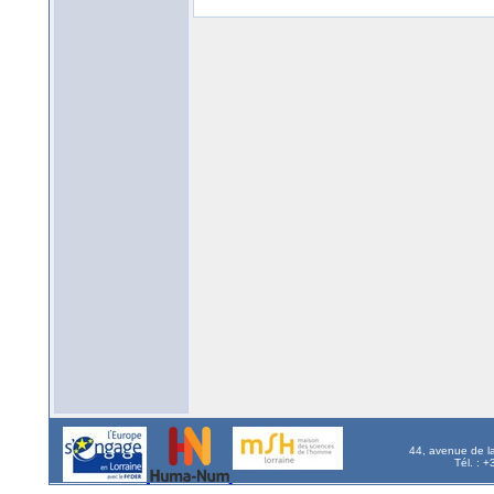
44, avenue de l
Tél. : 