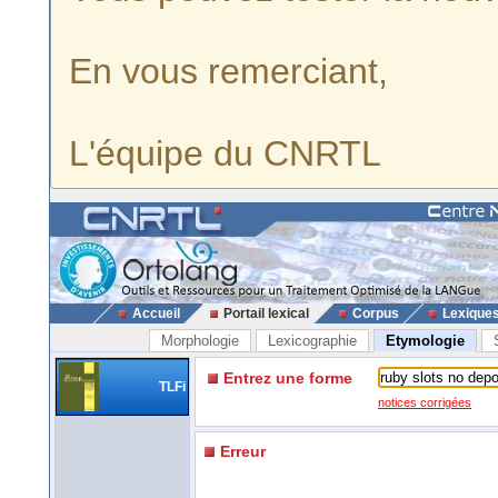
En vous remerciant,
L'équipe du CNRTL
Accueil
Portail lexical
Corpus
Lexique
Morphologie
Lexicographie
Etymologie
Entrez une forme
TLFi
notices corrigées
Erreur