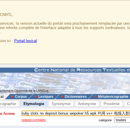
u CNRTL,
services, la version actuelle du portail sera prochainement remplacée par un
 une refonte complète de l'interface adaptée à tous les supports (ordinateurs, t
.
ion ici :
Portail lexical
cal
Corpus
Lexiques
Dictionnaires
Métalexicographie
cographie
Etymologie
Synonymie
Antonymie
Proxémie
C
ne forme
notices corrigées
catégorie :