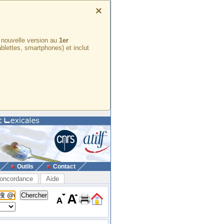
×
e nouvelle version au
1er
ablettes, smartphones) et inclut
Outils
Contact
oncordance
Aide