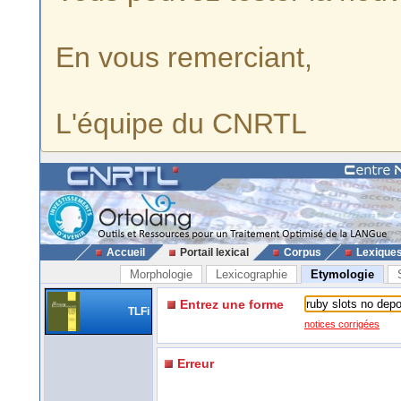
En vous remerciant,
L'équipe du CNRTL
Accueil
Portail lexical
Corpus
Lexique
Morphologie
Lexicographie
Etymologie
Entrez une forme
TLFi
notices corrigées
Erreur