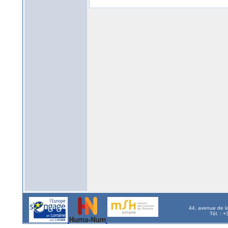
44, avenue de l
Tél. : 