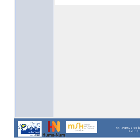
44, avenue de l
Tél. : 