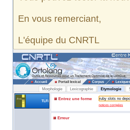
En vous remerciant,
L'équipe du CNRTL
Accueil
Portail lexical
Corpus
Lexique
Morphologie
Lexicographie
Etymologie
Entrez une forme
TLFi
notices corrigées
Erreur