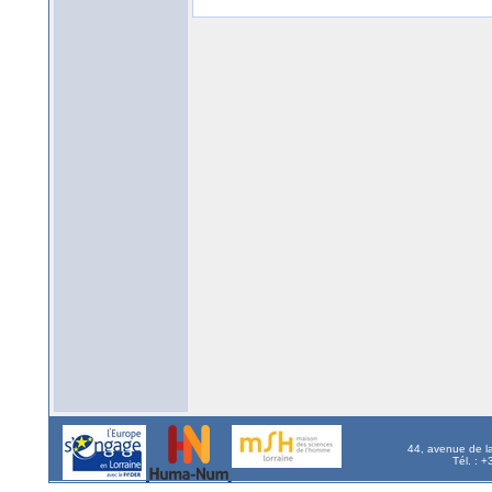
44, avenue de l
Tél. : 