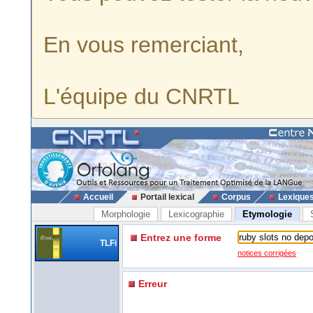
En vous remerciant,
L'équipe du CNRTL
Accueil
Portail lexical
Corpus
Lexique
Morphologie
Lexicographie
Etymologie
Entrez une forme
TLFi
notices corrigées
Erreur