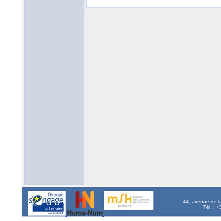
44, avenue de l
Tél. : 