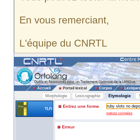
En vous remerciant,
L'équipe du CNRTL
Accueil
Portail lexical
Corpus
Lexique
Morphologie
Lexicographie
Etymologie
Entrez une forme
TLFi
notices corrigées
Erreur