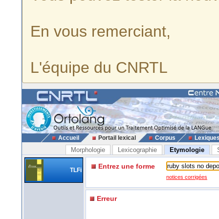
En vous remerciant,
L'équipe du CNRTL
Accueil
Portail lexical
Corpus
Lexique
Morphologie
Lexicographie
Etymologie
Entrez une forme
TLFi
notices corrigées
Erreur