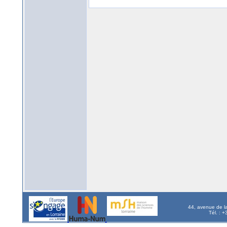
44, avenue de l
Tél. : 