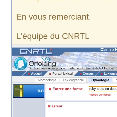
En vous remerciant,
L'équipe du CNRTL
Accueil
Portail lexical
Corpus
Lexique
Morphologie
Lexicographie
Etymologie
Entrez une forme
TLFi
notices corrigées
Erreur