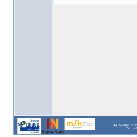
44, avenue de l
Tél. : 