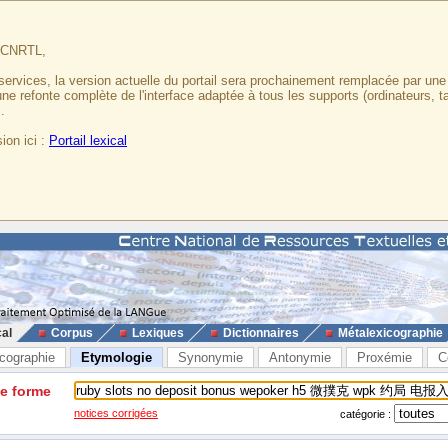
u CNRTL,
services, la version actuelle du portail sera prochainement remplacée par un
 une refonte complète de l'interface adaptée à tous les supports (ordinateurs, t
.
ion ici :
Portail lexical
cal
Corpus
Lexiques
Dictionnaires
Métalexicographie
cographie
Etymologie
Synonymie
Antonymie
Proxémie
C
ne forme
notices corrigées
catégorie :